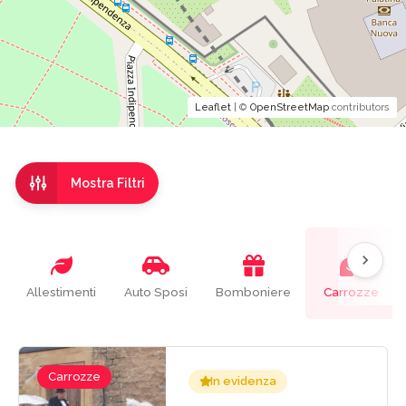
Leaflet
| ©
OpenStreetMap
contributors
Mostra Filtri
Allestimenti
Auto Sposi
Bomboniere
Carrozze
Carrozze
In evidenza