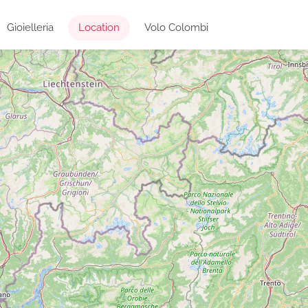
Gioielleria
Location
Volo Colombi
Volo
oielleria
Location
Colombi