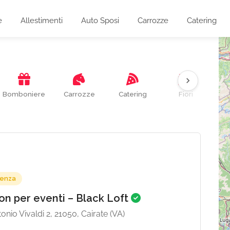
e
Allestimenti
Auto Sposi
Carrozze
Catering
Bomboniere
Carrozze
Catering
Fiori
Gi
denza
on per eventi – Black Loft
onio Vivaldi 2, 21050, Cairate (VA)