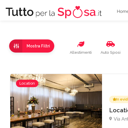
Hom
Mostra Filtri
Allestimenti
Auto Sposi
Location
In evi
Locati
Via Ant