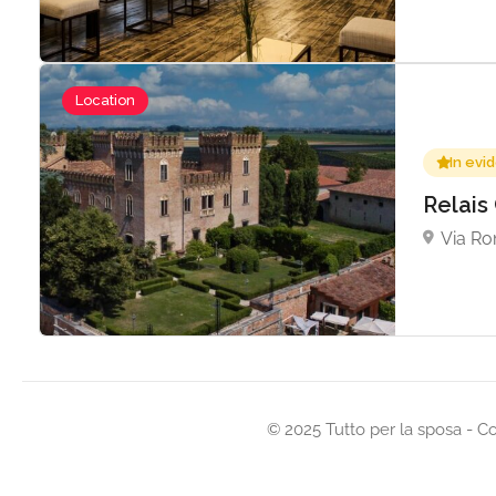
Location
In evi
Relais
Via Ro
© 2025 Tutto per la sposa -
Co