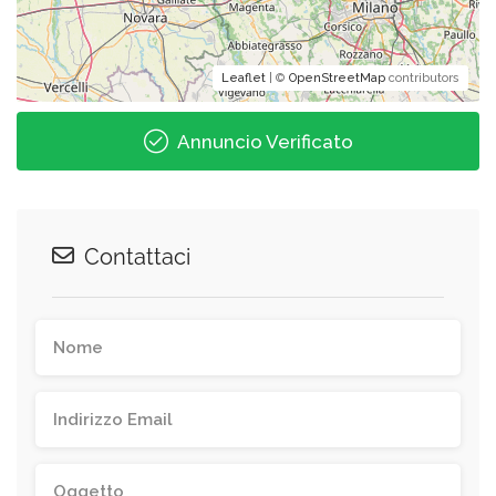
Leaflet
| ©
OpenStreetMap
contributors
Annuncio Verificato
Contattaci