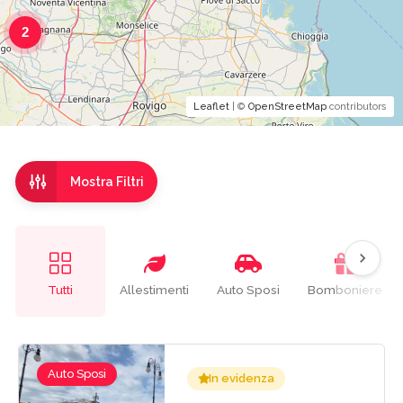
2
Leaflet
| ©
OpenStreetMap
contributors
Mostra Filtri
Tutti
Allestimenti
Auto Sposi
Bomboniere
Auto Sposi
In evidenza