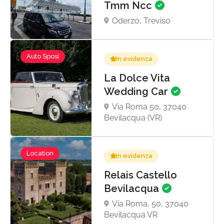
Tmm Ncc
Oderzo, Treviso
Auto Sposi
In evidenza
La Dolce Vita
Wedding Car
Via Roma 50, 37040
Bevilacqua (VR)
Location
In evidenza
Relais Castello
Bevilacqua
Via Roma, 50, 37040
Bevilacqua VR